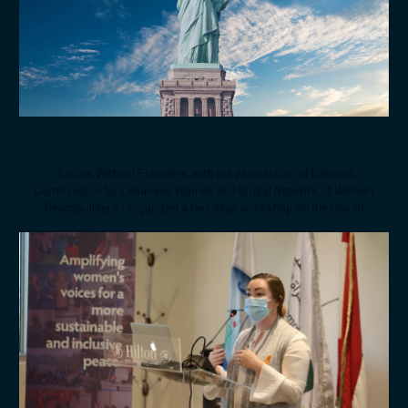
Related topics
26 JAN
WPS-CEDAW WORKSHOP
Justice Without Frontiers, with the partnership of National
Commission for Lebanese Women and Global Network of Women
Peacebuilders , organized a two days workshop on the Use of
CEDAW General Recommendations (GRs) 30 and for Monitoring,