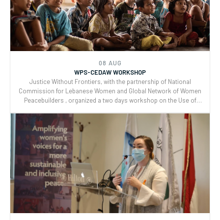
WPS-CEDAW WORKSHOP
Justice Without Frontiers, with the partnership of National
Commission for Lebanese Women and Global Network of Women
Peacebuilders , organized a two days workshop on the Use of
CEDAW General Recommendations (GRs) 30 and for Monitoring,
Reporting and Joint implementation of the Women, Peace, and
Security (WPS) and Youth, Peace, and Security (YPS) resolutions,
and CEDAW.
08 AUG
WPS-CEDAW WORKSHOP
Justice Without Frontiers, with the partnership of National
Commission for Lebanese Women and Global Network of Women
Peacebuilders , organized a two days workshop on the Use of
CEDAW General Recommendations (GRs) 30 and for Monitoring,
Reporting and Joint implementation of the Women, Peace, and
Security (WPS) and Youth, Peace, and Security (YPS) resolutions,