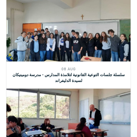
22 NOV
حملة 16 يوم لمناهضة العنف ضد النساء
08 AUG
سلسلة جلسات التوعية القانونية لتلامذة المدارس - مدرسة دومينيكان
لسيدة الدليفراند