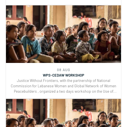
08 AUG
WPS-CEDAW WORKSHOP
Justice Without Frontiers, with the partnership of National
Commission for Lebanese Women and Global Network of Women
Peacebuilders , organized a two days workshop on the Use of
CEDAW General Recommendations (GRs) 30 and for Monitoring,
Reporting and Joint implementation of the Women, Peace, and
Security (WPS) and Youth, Peace, and Security (YPS) resolutions,
and CEDAW.
08 AUG