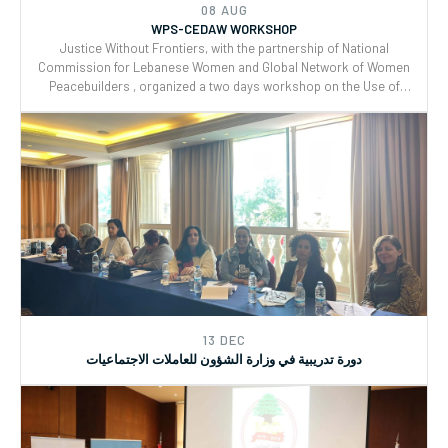
and CEDAW.
08 AUG
WPS-CEDAW WORKSHOP
Justice Without Frontiers, with the partnership of National
Commission for Lebanese Women and Global Network of Women
Peacebuilders , organized a two days workshop on the Use of
CEDAW General Recommendations (GRs) 30 and for Monitoring,
Reporting and Joint implementation of the Women, Peace, and
Security (WPS) and Youth, Peace, and Security (YPS) resolutions,
and CEDAW.