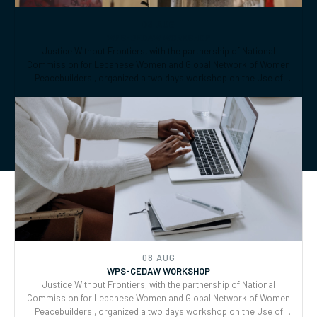
Reporting and Joint implementation of the Women, Peace, and
Security (WPS) and Youth, Peace, and Security (YPS) resolutions,
and CEDAW.
08 AUG
WPS-CEDAW WORKSHOP
Justice Without Frontiers, with the partnership of National
Commission for Lebanese Women and Global Network of Women
Peacebuilders , organized a two days workshop on the Use of
CEDAW General Recommendations (GRs) 30 and for Monitoring,
Reporting and Joint implementation of the Women, Peace, and
Security (WPS) and Youth, Peace, and Security (YPS) resolutions,
and CEDAW.