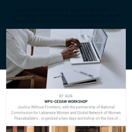
and CEDAW.
07 AUG
WPS-CEDAW WORKSHOP
Justice Without Frontiers, with the partnership of National
Commission for Lebanese Women and Global Network of Women
Peacebuilders , organized a two days workshop on the Use of
CEDAW General Recommendations (GRs) 30 and for Monitoring,
Reporting and Joint implementation of the Women, Peace, and
Security (WPS) and Youth, Peace, and Security (YPS) resolutions,
and CEDAW.