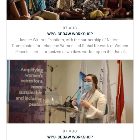
Peacebuilders , organized a two days workshop on the Use of
CEDAW General Recommendations (GRs) 30 and for Monitoring,
Reporting and Joint implementation of the Women, Peace, and
Security (WPS) and Youth, Peace, and Security (YPS) resolutions,
and CEDAW.
07 AUG
WPS-CEDAW WORKSHOP
Justice Without Frontiers, with the partnership of National
Commission for Lebanese Women and Global Network of Women
Peacebuilders , organized a two days workshop on the Use of
CEDAW General Recommendations (GRs) 30 and for Monitoring,
Reporting and Joint implementation of the Women, Peace, and
Security (WPS) and Youth, Peace, and Security (YPS) resolutions,
and CEDAW.