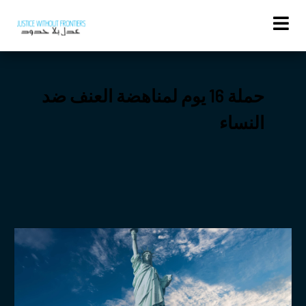
Activities
حملة 16 يوم لمناهضة العنف ضد
النساء