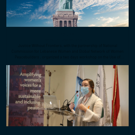
Related topics
26 JAN
WPS-CEDAW WORKSHOP
Justice Without Frontiers, with the partnership of National
Commission for Lebanese Women and Global Network of Women
Peacebuilders , organized a two days workshop on the Use of
CEDAW General Recommendations (GRs) 30 and for Monitoring,
Reporting and Joint implementation of the Women, Peace, and
Security (WPS) and Youth, Peace, and Security (YPS) resolutions,