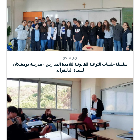
22 NOV
حملة 16 يوم لمناهضة العنف ضد النساء
07 AUG
سلسلة جلسات التوعية القانونية لتلامذة المدارس - مدرسة دومينيكان
لسيدة الدليفراند