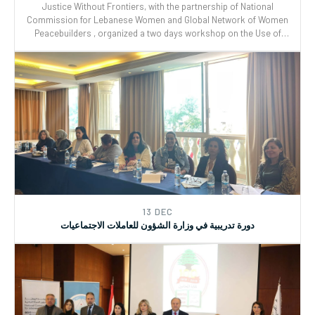
07 AUG
WPS-CEDAW WORKSHOP
Justice Without Frontiers, with the partnership of National
Commission for Lebanese Women and Global Network of Women
Peacebuilders , organized a two days workshop on the Use of
CEDAW General Recommendations (GRs) 30 and for Monitoring,
Reporting and Joint implementation of the Women, Peace, and
Security (WPS) and Youth, Peace, and Security (YPS) resolutions,
and CEDAW.