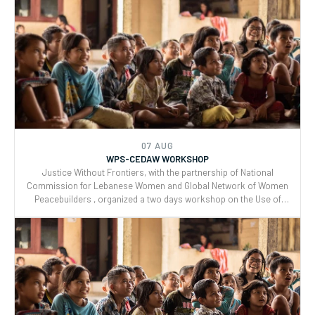
07 AUG
WPS-CEDAW WORKSHOP
Justice Without Frontiers, with the partnership of National
Commission for Lebanese Women and Global Network of Women
Peacebuilders , organized a two days workshop on the Use of
CEDAW General Recommendations (GRs) 30 and for Monitoring,
Reporting and Joint implementation of the Women, Peace, and
Security (WPS) and Youth, Peace, and Security (YPS) resolutions,
and CEDAW.
07 AUG
WPS-CEDAW WORKSHOP
Justice Without Frontiers, with the partnership of National
Commission for Lebanese Women and Global Network of Women