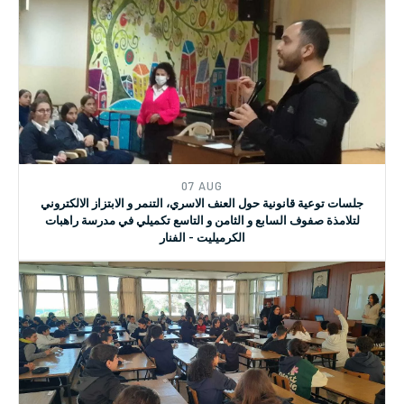
07 AUG
جلسة لعرض ومناقشة القراءة المكتبية حول قرارات مجلس الأمن
المرتبطة بالمرأة والسلام والأمن
07 AUG
جلسات توعية قانونية حول العنف الاسري، التنمر و الابتزاز الالكتروني
لتلامذة صفوف السابع و الثامن و التاسع تكميلي في مدرسة راهبات
الكرميليت - الفنار