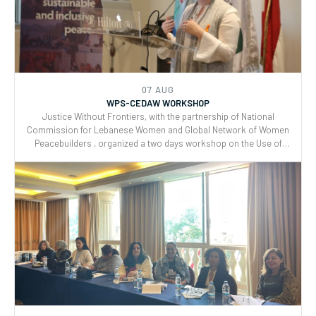
Justice Without Frontiers, with the partnership of National
Commission for Lebanese Women and Global Network of Women
Peacebuilders , organized a two days workshop on the Use of
CEDAW General Recommendations (GRs) 30 and for Monitoring,
Reporting and Joint implementation of the Women, Peace, and
Security (WPS) and Youth, Peace, and Security (YPS) resolutions,
and CEDAW.
07 AUG
WPS-CEDAW WORKSHOP
Justice Without Frontiers, with the partnership of National
Commission for Lebanese Women and Global Network of Women
Peacebuilders , organized a two days workshop on the Use of
CEDAW General Recommendations (GRs) 30 and for Monitoring,
Reporting and Joint implementation of the Women, Peace, and
Security (WPS) and Youth, Peace, and Security (YPS) resolutions,