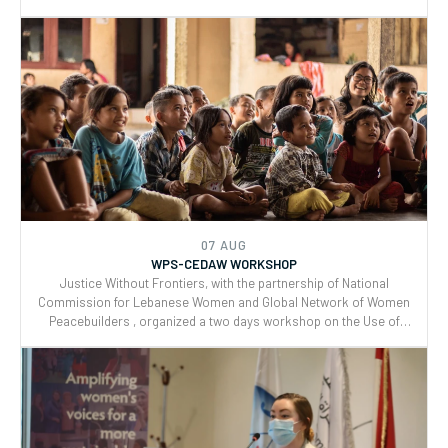
07 AUG
WPS-CEDAW WORKSHOP
Justice Without Frontiers, with the partnership of National
Commission for Lebanese Women and Global Network of Women
Peacebuilders , organized a two days workshop on the Use of
CEDAW General Recommendations (GRs) 30 and for Monitoring,
Reporting and Joint implementation of the Women, Peace, and
Security (WPS) and Youth, Peace, and Security (YPS) resolutions,
and CEDAW.
07 AUG
WPS-CEDAW WORKSHOP