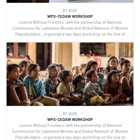
Reporting and Joint implementation of the Women, Peace, and
Security (WPS) and Youth, Peace, and Security (YPS) resolutions,
and CEDAW.
07 AUG
WPS-CEDAW WORKSHOP
Justice Without Frontiers, with the partnership of National
Commission for Lebanese Women and Global Network of Women
Peacebuilders , organized a two days workshop on the Use of
CEDAW General Recommendations (GRs) 30 and for Monitoring,
Reporting and Joint implementation of the Women, Peace, and
Security (WPS) and Youth, Peace, and Security (YPS) resolutions,
and CEDAW.