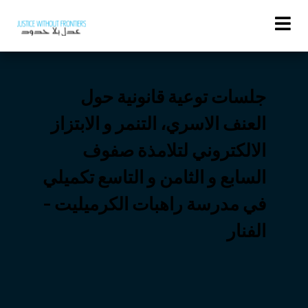
Activities
جلسات توعية قانونية حول
العنف الاسري، التنمر و الابتزاز
الالكتروني لتلامذة صفوف
السابع و الثامن و التاسع تكميلي