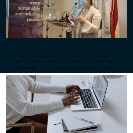
26 JAN
WPS-CEDAW WORKSHOP
Justice Without Frontiers, with the partnership of National
Commission for Lebanese Women and Global Network of Women
Peacebuilders , organized a two days workshop on the Use of
CEDAW General Recommendations (GRs) 30 and for Monitoring,
Reporting and Joint implementation of the Women, Peace, and
Security (WPS) and Youth, Peace, and Security (YPS) resolutions,
and CEDAW.
07 AUG
WPS-CEDAW WORKSHOP
Justice Without Frontiers, with the partnership of National
Commission for Lebanese Women and Global Network of Women
Peacebuilders , organized a two days workshop on the Use of
CEDAW General Recommendations (GRs) 30 and for Monitoring,